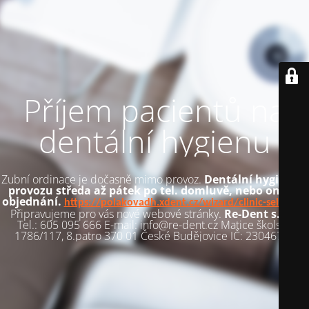
Příjem pacientů na
dentální hygienu
Zubní ordinace je dočasně mimo provoz.
Dentální hygiena v
provozu středa až pátek po tel. domluvě, nebo online
objednání.
https://polakovadh.xdent.cz/wizard/clinic-selection
Připravujeme pro vás nové webové stránky.
Re-Dent s.r.o.
Tel.: 605 095 666 E-mail: info@re-dent.cz Matice školské
1786/117, 8.patro 370 01 České Budějovice IČ: 23046716